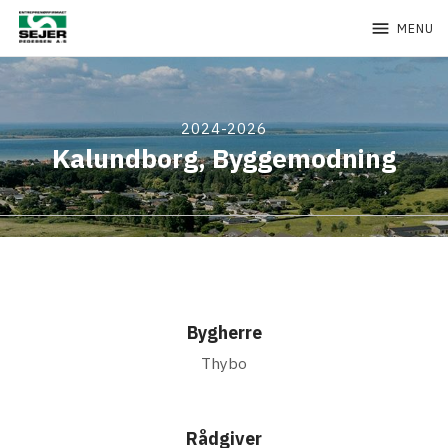
menu
MENU
2024-2026
Kalundborg, Byggemodning
Bygherre
Thybo
Rådgiver