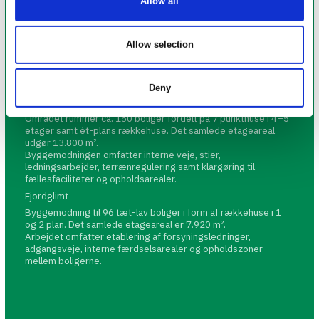
Allow all
Byggemodning – Herredsåsen, Kalundborg
Byggesagen omfatter den samlede byggemodning af
boligområdet Herredsåsen i Kalundborg, opdelt i tre
Allow selection
delområder. Projektet udføres i perioden 2024–2026 og
dækker etablering af infrastruktur og byggemodning til i alt
280 boliger fordelt på tæt-lav bebyggelse og punkthuse.
Deny
HØJDEDRAGET
Byggemodning til både punkthuse og tæt-lav boliger.
Området rummer ca. 150 boliger fordelt på 7 punkthuse i 4–5
etager samt ét-plans rækkehuse. Det samlede etageareal
udgør 13.800 m².
Byggemodningen omfatter interne veje, stier,
ledningsarbejder, terrænregulering samt klargøring til
fællesfaciliteter og opholdsarealer.
Fjordglimt
Byggemodning til 96 tæt-lav boliger i form af rækkehuse i 1
og 2 plan. Det samlede etageareal er 7.920 m².
Arbejdet omfatter etablering af forsyningsledninger,
adgangsveje, interne færdselsarealer og opholdszoner
mellem boligerne.