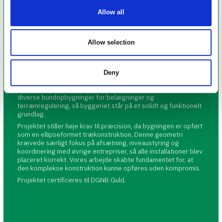
Allow all
Allow selection
På Håndværkerkollegiet i Herning har Sejer Pedersen A/S
udført alt jord- og kloakarbejde i forbindelse med
etableringen af det nye kollegium. Arbejdet omfattede
Deny
udgravning, byggemodning, etablering af kloakinstallationer,
regnvandshåndtering, afvanding af hele området, samt
diverse bundopbygninger for belægninger og
terrænregulering, så byggeriet står på et solidt og funktionelt
grundlag.
Projektet stiller høje krav til præcision, da bygningen er opført
som en ellipseformet trækonstruktion. Denne geometri
krævede særligt fokus på afsætning, niveaustyring og
koordinering med øvrige entrepriser, så alle installationer blev
placeret korrekt. Vores arbejde skabte fundamentet for, at
den komplekse konstruktion kunne opføres uden kompromis.
Projektet certificeres til DGNB Guld.