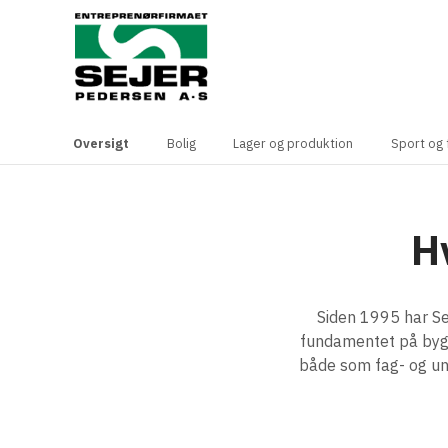
Oversigt
Bolig
Lager og produktion
Sport og f
H
Siden 1995 har Se
fundamentet på bygg
både som fag- og un