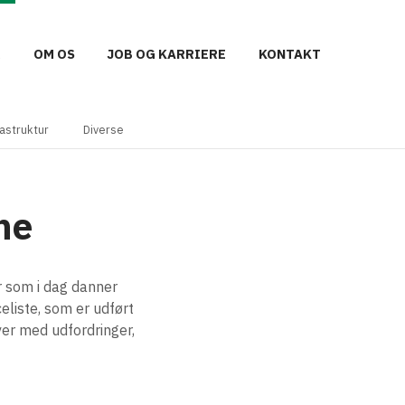
R
OM OS
JOB OG KARRIERE
KONTAKT
rastruktur
Diverse
ne
r som i dag danner
liste, som er udført
er med udfordringer,