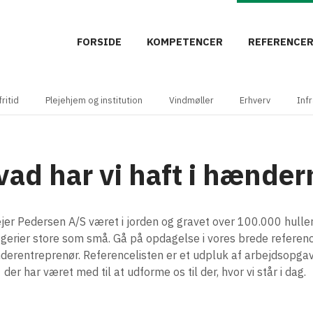
FORSIDE
KOMPETENCER
REFERENCE
ritid
Plejehjem og institution
Vindmøller
Erhverv
Inf
vad har vi haft i hænder
jer Pedersen A/S været i jorden og gravet over 100.000 hulle
erier store som små. Gå på opdagelse i vores brede reference
derentreprenør. Referencelisten er et udpluk af arbejdsopgav
der har været med til at udforme os til der, hvor vi står i dag.