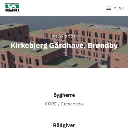
menu
MENU
2020-2021
Kirkebjerg Gårdhave, Brøndby
Bygherre
CORE / Crescendo
Rådgiver