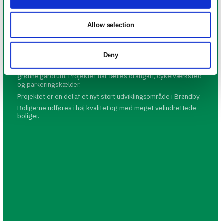
Om byggeriet
Allow selection
Nyt boligprojekt bestående af ca. 8.320 m² udlejningsboliger i
Brøndby placeret dejlig tæt på offentlig transport.
Deny
Projektet består af 99 gennemlyste boliger i størrelsen 70 -
90 m², hvor alle får altan eller terrasse og har udsigt til det
grønne gårdrum. Projektet har fælles orangeri, cykelværksted
og parkeringskælder.
Projektet er en del af et nyt stort udviklingsområde i Brøndby.
Boligerne udføres i høj kvalitet og med meget velindrettede
boliger.