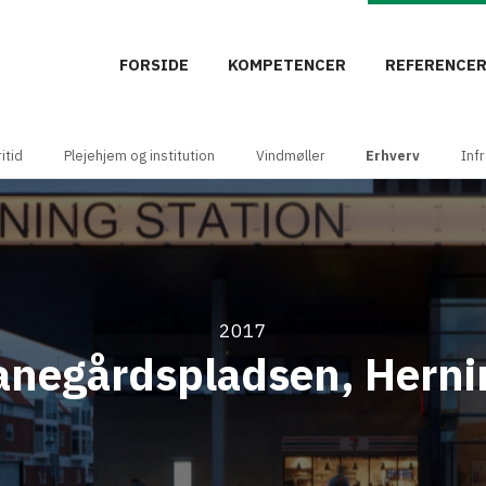
FORSIDE
KOMPETENCER
REFERENCE
itid
Plejehjem og institution
Vindmøller
Erhverv
Inf
2017
anegårdspladsen, Herni