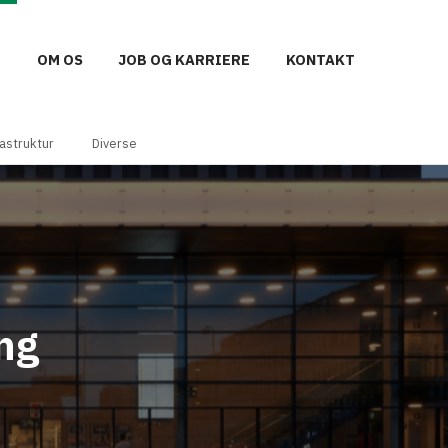
R
OM OS
JOB OG KARRIERE
KONTAKT
rastruktur
Diverse
ng