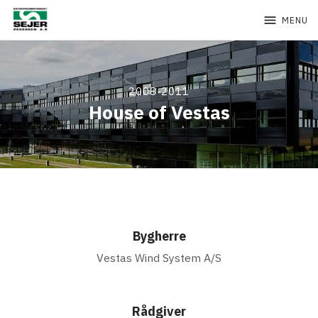
menu
MENU
2008-2011
House of Vestas
Bygherre
Vestas Wind System A/S
Rådgiver