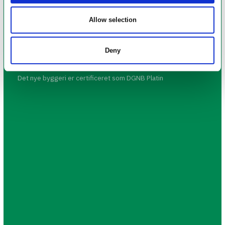
Allow selection
Byggeriets kompleksitet
Region Sjælland bygger et nyt diabetes forskningscenter og
Deny
faciliteter til uddannelse af læger på det nye supersygehus i
2
Køge. Byggeriet er på 4600 m
, på fem etager.
Det nye byggeri er certificeret som DGNB Platin