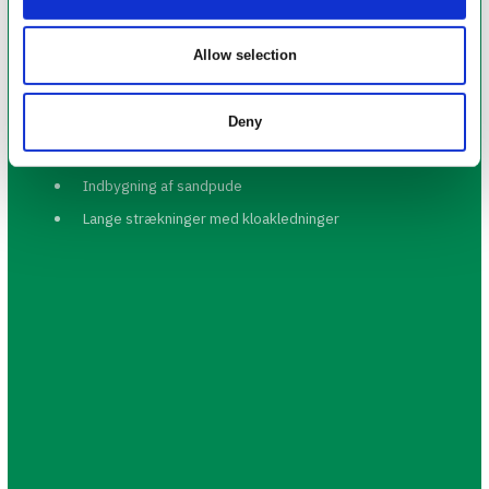
Allow selection
Byggeriets kompleksitet
Ørestad Skøjtehal anses for at være et stort og komplekst
byggeri, hvor anlægsudfordringer Bl.a. har været.
Deny
Udgravning af rent jord
Indbygning af sandpude
Lange strækninger med kloakledninger